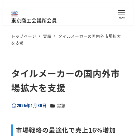
メ
イ
MENU
東京商工会議所会員
ン
コ
トップページ
実績
タイルメーカーの国内外市場拡大
ン
を支援
テ
ン
ツ
タイルメーカーの国内外市
へ
移
場拡大を支援
動
カテゴリー
実績
2025年1月30日
投稿日
市場戦略の最適化で売上16%増加