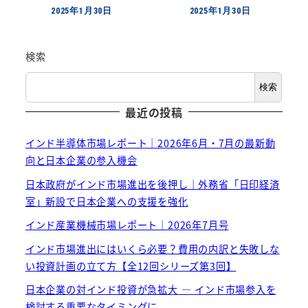
2025年1月30日
2025年1月30日
投稿日
投稿日
検索
検索
最近の投稿
インド半導体市場レポート｜2026年6月・7月の最新動
向と日本企業の参入機会
日本政府がインド市場進出を後押し｜外務省「日印経済
室」新設で日本企業への支援を強化
インド産業機械市場レポート｜2026年7月号
インド市場進出にはいくら必要？費用の内訳と失敗しな
い投資計画の立て方【全12回シリーズ第3回】
日本企業の対インド投資が急拡大 ― インド市場参入を
検討する重要なタイミングに